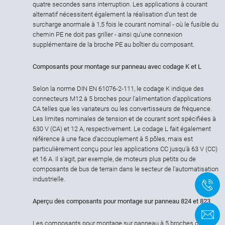
quatre secondes sans interruption. Les applications à courant
alternatif nécessitent également la réalisation d'un test de
surcharge anormale à 1,5 fois le courant nominal - où le fusible du
chemin PE ne doit pas griller - ainsi qu'une connexion
supplémentaire de la broche PE au boîtier du composant.
Composants pour montage sur panneau avec codage K et L
Selon la norme DIN EN 61076-2-111, le codage K indique des
connecteurs M12 à 5 broches pour l'alimentation d'applications
CA telles que les variateurs ou les convertisseurs de fréquence.
Les limites nominales de tension et de courant sont spécifiées à
630 V (CA) et 12 A, respectivement. Le codage L fait également
référence à une face d'accouplement à 5 pôles, mais est
particulièrement conçu pour les applications CC jusqu'à 63 V (CC)
et 16 A. Il s'agit, par exemple, de moteurs plus petits ou de
composants de bus de terrain dans le secteur de l'automatisation
industrielle.
+
Aperçu des composants pour montage sur panneau 824 et 823
F
Les composants pour montage sur panneau à 5 broches des