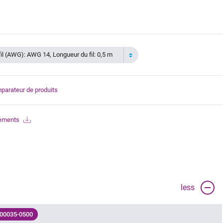
fil (AWG): AWG 14, Longueur du fil: 0,5 m
parateur de produits
gements
less
 00035-0500