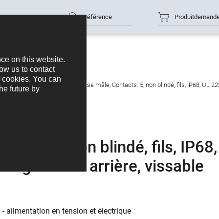
Référence
Produitdemand
puissance
M12-K
M12 Embase mâle, Contacts: 5, non blindé, fils, IP68, UL 223
cts: 5, non blindé, fils, IP68,
tage mural arrière, vissable
- alimentation en tension et électrique