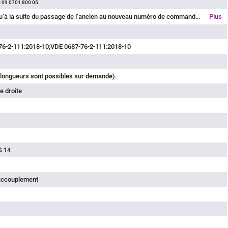
:
09 0701 800 05
Veuillez noter qu’à la suite du passage de l’ancien au nouveau numéro de commande, des écarts sont possibles dans les spécifications techniques. Pour des informations détaillées sur le produit, veuillez utiliser l’option « Contacter le service client » en haut à droite.
Plus
76-2-111:2018-10;VDE 0687-76-2-111:2018-10
 longueurs sont possibles sur demande).
e droite
G 14
'accouplement