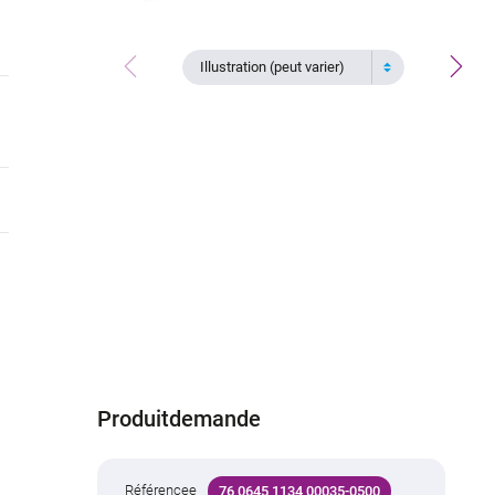
Illustration (peut varier)
Produitdemande
Référencee
76 0645 1134 00035-0500