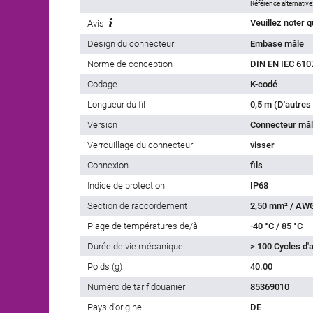
Référence alternative
Avis
Design du connecteur
Embase mâle
Norme de conception
DIN EN IEC 610
Codage
K-codé
Longueur du fil
0,5 m (D'autres
Version
Connecteur mâl
Verrouillage du connecteur
visser
Connexion
fils
Indice de protection
IP68
Section de raccordement
2,50 mm² / AW
Plage de températures de/à
-40 °C / 85 °C
Durée de vie mécanique
> 100 Cycles d
Poids (g)
40.00
Numéro de tarif douanier
85369010
Pays d'origine
DE