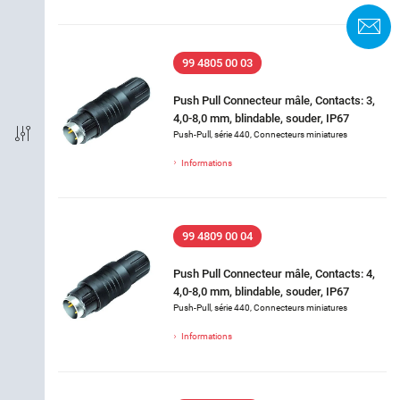
F
Termination
99 4805 00 03
CEM
Push Pull Connecteur mâle, Contacts: 3,
4,0-8,0 mm, blindable, souder, IP67
Indice de protection
Push-Pull, série 440, Connecteurs miniatures
Informations
Matériau du boîtier
Courant nominal (40 °C)
99 4809 00 04
Tension nominale
Push Pull Connecteur mâle, Contacts: 4,
4,0-8,0 mm, blindable, souder, IP67
Push-Pull, série 440, Connecteurs miniatures
Matériel de verrouillage
Informations