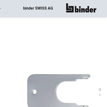
binder SWISS AG
e
montre tout