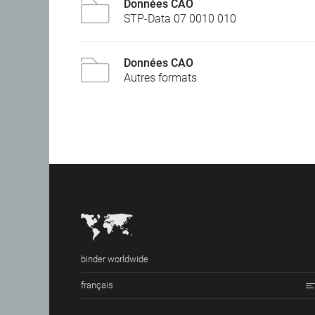
Données CAO
STP-Data 07 0010 010
Données CAO
Autres formats
binder worldwide
français