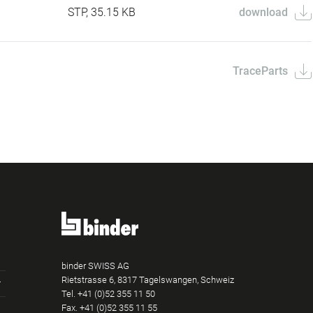
STP, 35.15 KB
download
TraceParts
binder SWISS AG
Rietstrasse 6, 8317 Tagelswangen, Schweiz
Tel. +41 (0)52 355 11 50
Fax.
+41 (0)52 355 11 55