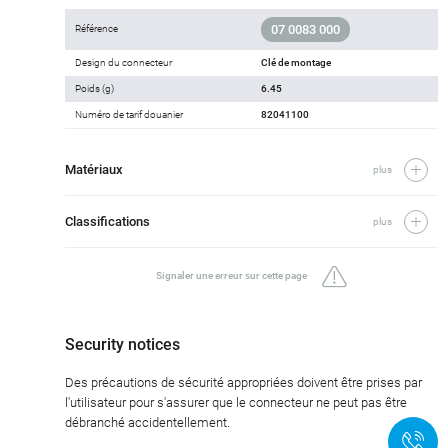
07 0083 000
Référence
Design du connecteur
Clé de montage
Poids (g)
6.45
Numéro de tarif douanier
82041100
Matériaux
plus
Classifications
plus
Signaler une erreur sur cette page
Security notices
Des précautions de sécurité appropriées doivent être prises par
l'utilisateur pour s'assurer que le connecteur ne peut pas être
débranché accidentellement.
+