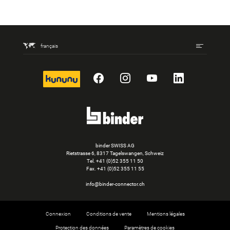
français
kununu
Facebook
Instagram
YouTube
LinkedIn
binder SWISS AG
Rietstrasse 6, 8317 Tagelswangen, Schweiz
Tel. +41 (0)52 355 11 50
Fax.
+41 (0)52 355 11 55
info@binder-connector.ch
Connexion
Conditions de vente
Mentions légales
Protection des données
Paramètres de cookies