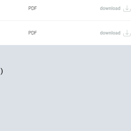
PDF
download
PDF
download
)