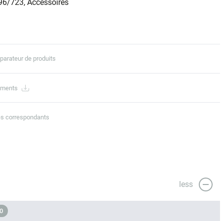
96/723, Accessoires
parateur de produits
ements
es correspondants
less
0