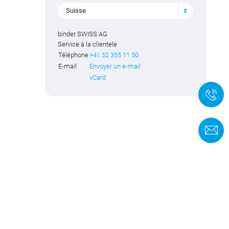
Suisse
binder SWISS AG
Service à la clientele
Téléphone
+41 52 355 11 50
E-mail
Envoyer un e-mail
vCard
+
F