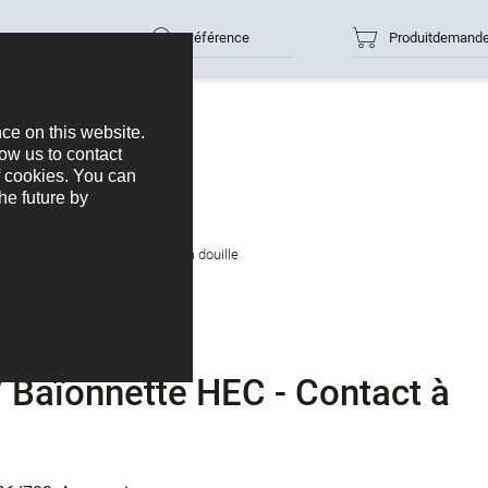
Référence
Produitdemand
67 / Baïonnette HEC - Contact à douille
 Baïonnette HEC - Contact à