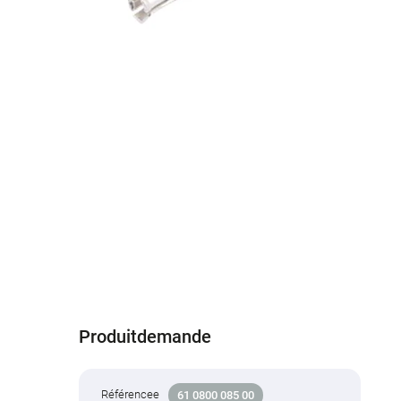
Produitdemande
Référencee
61 0800 085 00