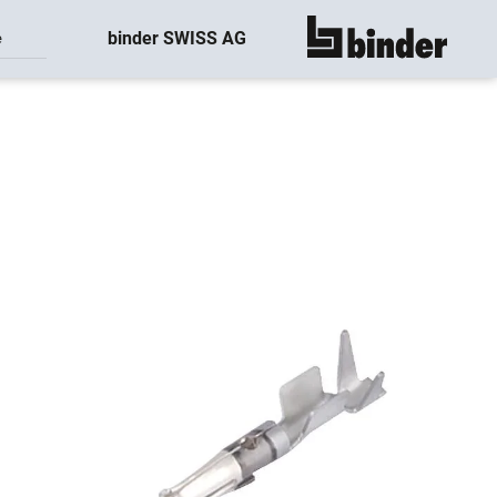
binder SWISS AG
e
montre tout