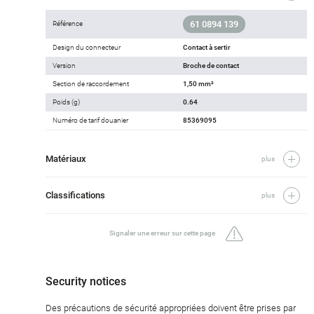
61 0894 139
Référence
Design du connecteur
Contact à sertir
Version
Broche de contact
Section de raccordement
1,50 mm²
Poids (g)
0.64
Numéro de tarif douanier
85369095
Matériaux
plus
Classifications
plus
Signaler une erreur sur cette page
Security notices
Des précautions de sécurité appropriées doivent être prises par