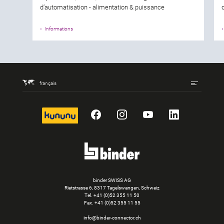
d’automatisation - alimentation & puissance
Informations
français
kununu
Facebook
Instagram
YouTube
LinkedIn
binder SWISS AG
Rietstrasse 6, 8317 Tagelswangen, Schweiz
Tel. +41 (0)52 355 11 50
Fax.
+41 (0)52 355 11 55
info@binder-connector.ch