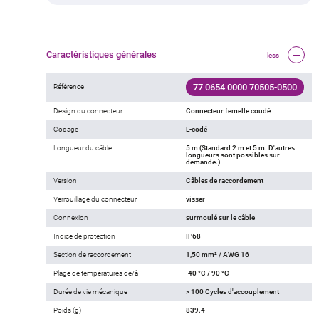
Caractéristiques générales
less
77 0654 0000 70505-0500
Référence
Design du connecteur
Connecteur femelle coudé
Codage
L-codé
Longueur du câble
5 m (Standard 2 m et 5 m. D'autres
longueurs sont possibles sur
demande.)
Version
Câbles de raccordement
Verrouillage du connecteur
visser
Connexion
surmoulé sur le câble
Indice de protection
IP68
Section de raccordement
1,50 mm² / AWG 16
Plage de températures de/à
-40 °C / 90 °C
Durée de vie mécanique
> 100 Cycles d'accouplement
Poids (g)
839.4