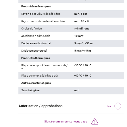
Propriétés mécaniques
Rayon de courbure de câble fixe
min. 5 x Ø
Rayon de courbure de câble mobile
min. 10 x Ø
Cycles de flexion
> 4 millions
Accélération admissible
10 m/s²
Déplacement horizontal
5 m/s² -> 30 m
Déplacement vertical
5 m/s² -> 5 m
Propriétés thermiques
Plage de temp. câble en mouvem. de/
-30 °C / 90 °C
à
Plage de temp. câble fixe de/à
-40 °C / 90 °C
Autres caractéristiques
Sans halogène
oui
Autorisation / approbations
plus
Signaler une erreur sur cette page