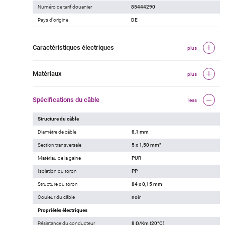
Numéro de tarif douanier
85444290
Pays d'origine
DE
Caractéristiques électriques
plus
Matériaux
plus
Spécifications du câble
less
Structure du câble
Diamètre de câble
8,1 mm
Section transversale
5 x 1,50 mm²
Matériau de la gaine
PUR
Isolation du toron
PP
Structure du toron
84 x 0,15 mm
Couleur du câble
noir
Propriétés électriques
Résistance du conducteur
8 Ω/Km (20°C)