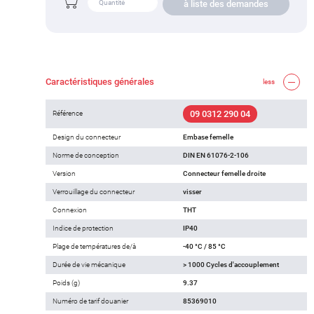
à liste des demandes
Caractéristiques générales
less
09 0312 290 04
Référence
Design du connecteur
Embase femelle
Norme de conception
DIN EN 61076-2-106
Version
Connecteur femelle droite
Verrouillage du connecteur
visser
Connexion
THT
Indice de protection
IP40
Plage de températures de/à
-40 °C / 85 °C
Durée de vie mécanique
> 1000 Cycles d'accouplement
Poids (g)
9.37
Numéro de tarif douanier
85369010