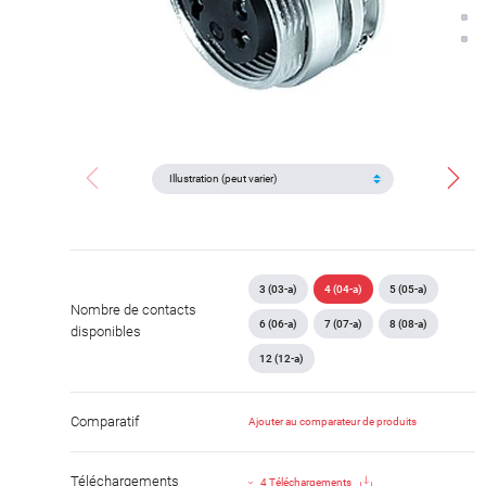
3 (03-a)
4 (04-a)
5 (05-a)
Nombre de contacts
6 (06-a)
7 (07-a)
8 (08-a)
disponibles
12 (12-a)
Comparatif
Ajouter au comparateur de produits
Téléchargements
4 Téléchargements