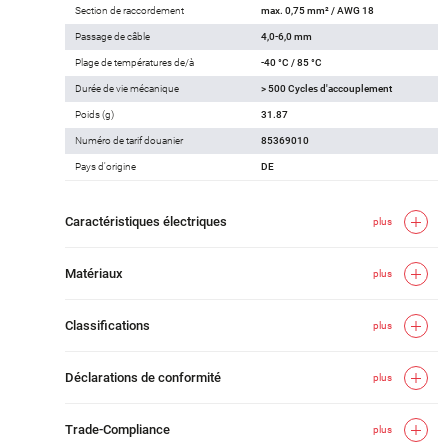
Section de raccordement
max. 0,75 mm² / AWG 18
Passage de câble
4,0-6,0 mm
Plage de températures de/à
-40 °C / 85 °C
Durée de vie mécanique
> 500 Cycles d'accouplement
Poids (g)
31.87
Numéro de tarif douanier
85369010
Pays d'origine
DE
Caractéristiques électriques
plus
Matériaux
plus
Classifications
plus
Déclarations de conformité
plus
Trade-Compliance
plus