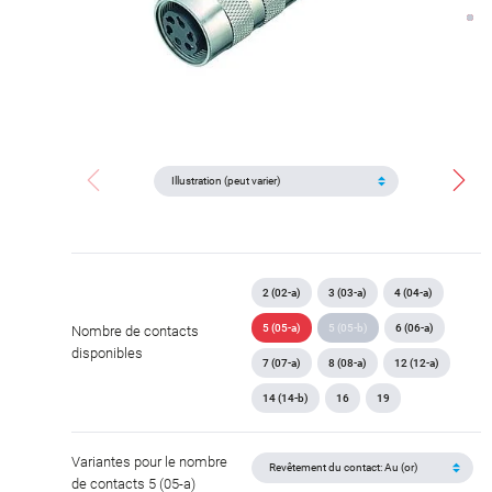
2 (02-a)
3 (03-a)
4 (04-a)
5 (05-a)
5 (05-b)
6 (06-a)
Nombre de contacts
disponibles
7 (07-a)
8 (08-a)
12 (12-a)
14 (14-b)
16
19
Variantes pour le nombre
de contacts 5 (05-a)