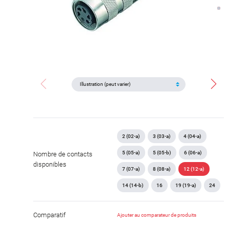
2 (02-a)
3 (03-a)
4 (04-a)
5 (05-a)
5 (05-b)
6 (06-a)
Nombre de contacts
disponibles
7 (07-a)
8 (08-a)
12 (12-a)
14 (14-b)
16
19 (19-a)
24
Comparatif
Ajouter au comparateur de produits