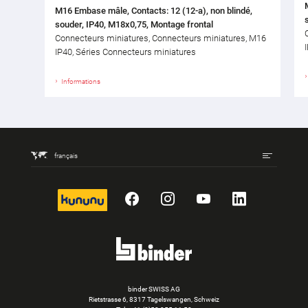
M16 Embase mâle, Contacts: 12 (12-a), non blindé,
souder, IP40, M18x0,75, Montage frontal
Connecteurs miniatures, Connecteurs miniatures, M16
IP40, Séries Connecteurs miniatures
Informations
français
kununu
Facebook
Instagram
YouTube
LinkedIn
binder SWISS AG
Rietstrasse 6, 8317 Tagelswangen, Schweiz