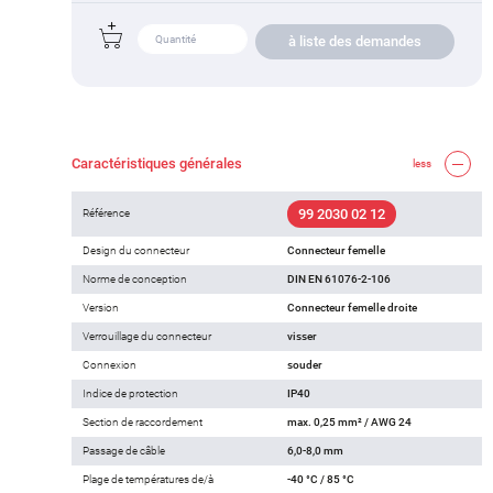
à liste des demandes
Caractéristiques générales
less
99 2030 02 12
Référence
Design du connecteur
Connecteur femelle
Norme de conception
DIN EN 61076-2-106
Version
Connecteur femelle droite
Verrouillage du connecteur
visser
Connexion
souder
Indice de protection
IP40
Section de raccordement
max. 0,25 mm² / AWG 24
Passage de câble
6,0-8,0 mm
Plage de températures de/à
-40 °C / 85 °C