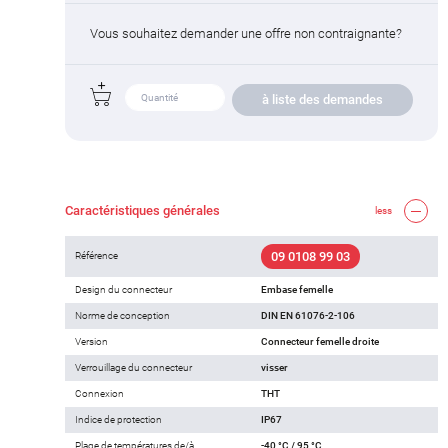
Vous souhaitez demander une offre non contraignante?
à liste des demandes
Caractéristiques générales
less
09 0108 99 03
Référence
Design du connecteur
Embase femelle
Norme de conception
DIN EN 61076-2-106
Version
Connecteur femelle droite
Verrouillage du connecteur
visser
Connexion
THT
Indice de protection
IP67
Plage de températures de/à
-40 °C / 95 °C