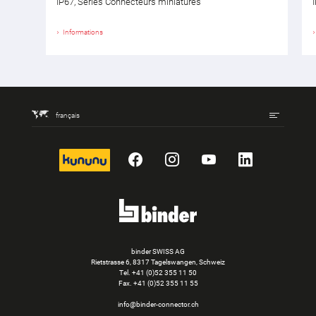
IP67, Séries Connecteurs miniatures
Informations
français
kununu
Facebook
Instagram
YouTube
LinkedIn
binder SWISS AG
Rietstrasse 6, 8317 Tagelswangen, Schweiz
Tel. +41 (0)52 355 11 50
Fax.
+41 (0)52 355 11 55
info@binder-connector.ch