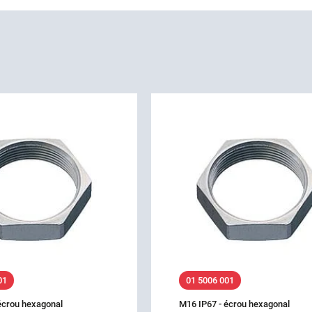
01
01 5006 001
écrou hexagonal
M16 IP67 - écrou hexagonal