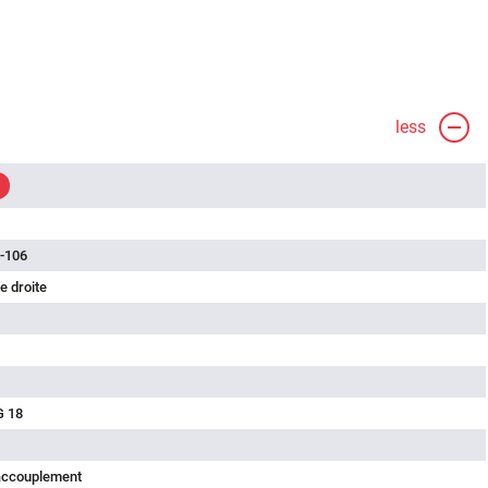
less
-106
e droite
G 18
'accouplement