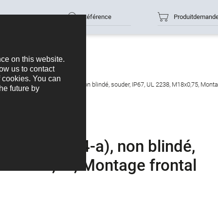
Référence
Produitdemand
e mâle, Contacts: 4 (04-a), non blindé, souder, IP67, UL 2238, M18x0,75, Monta
acts: 4 (04-a), non blindé,
, M18x0,75, Montage frontal