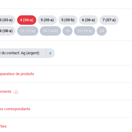
3 (03-a)
4 (04-a)
5 (05-a)
5 (05-b)
6 (06-a)
7 (07-a)
8 (08-a)
12 (12-a)
14 (14-b)
16
19 (19-a)
24
du contact: Ag (argent)
parateur de produits
gements
es correspondants
ties