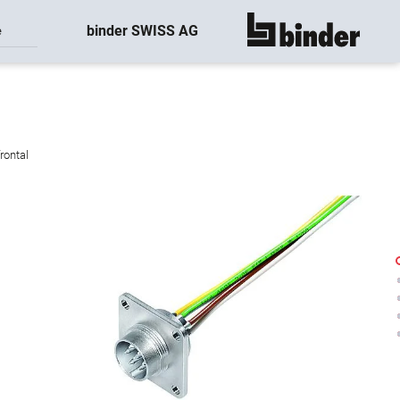
binder SWISS AG
e
montre tout
rontal