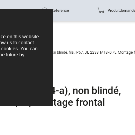
Référence
Produitdemand
e mâle, Contacts: 4 (04-a), non blindé, fils, IP67, UL 2238, M18x0,75, Montage f
acts: 4 (04-a), non blindé,
18x0,75, Montage frontal