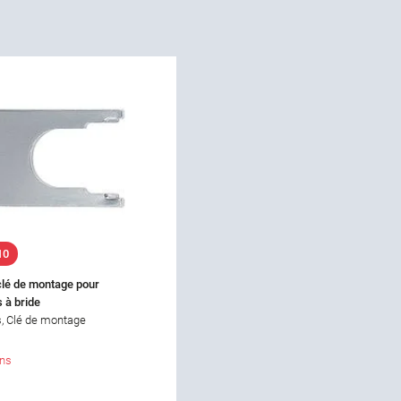
10
clé de montage pour
 à bride
, Clé de montage
ons