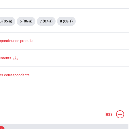
5 (05-a)
6 (06-a)
7 (07-a)
8 (08-a)
parateur de produits
gements
es correspondants
less