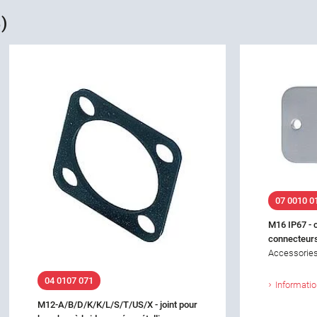
)
07 0010 0
M16 IP67 - 
connecteurs
Accessories
04 0107 071
Informati
M12-A/B/D/K/K/L/S/T/US/X - joint pour