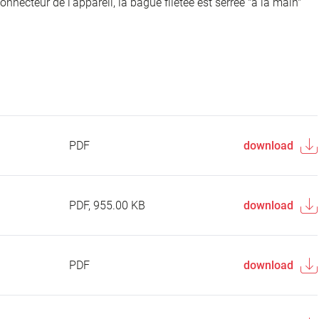
onnecteur de l'appareil, la bague filetée est serrée "à la main"
PDF
download
PDF, 955.00 KB
download
PDF
download