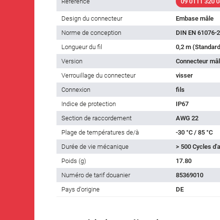
Référence
09 0111 320 0
Design du connecteur
Embase mâle
Norme de conception
DIN EN 61076-2
Longueur du fil
0,2 m (Standard
Version
Connecteur mâl
Verrouillage du connecteur
visser
Connexion
fils
Indice de protection
IP67
Section de raccordement
AWG 22
Plage de températures de/à
-30 °C / 85 °C
Durée de vie mécanique
> 500 Cycles d
Poids (g)
17.80
Numéro de tarif douanier
85369010
Pays d'origine
DE