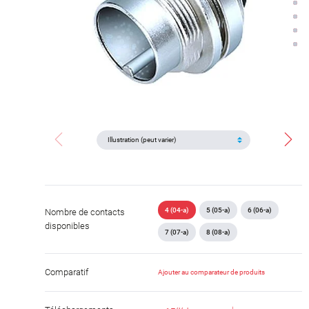
4 (04-a)
5 (05-a)
6 (06-a)
Nombre de contacts
disponibles
7 (07-a)
8 (08-a)
Comparatif
Ajouter au comparateur de produits