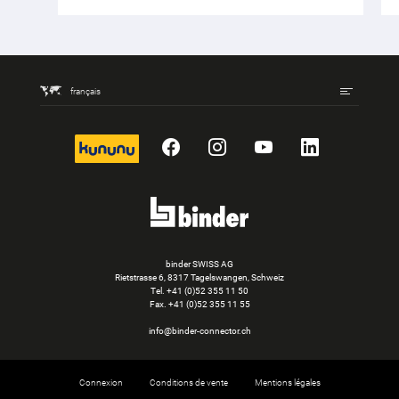
français
kununu
Facebook
Instagram
YouTube
LinkedIn
binder SWISS AG
Rietstrasse 6, 8317 Tagelswangen, Schweiz
Tel. +41 (0)52 355 11 50
Fax.
+41 (0)52 355 11 55
info@binder-connector.ch
Connexion
Conditions de vente
Mentions légales