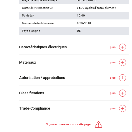
Plage de températures de/à
-40 °C / 100 °C
Durée de vie mécanique
> 500 Cycles d'accouplement
Poids (g)
10.00
Numéro de tarif douanier
85369010
Pays d'origine
DE
Caractéristiques électriques
plus
Matériaux
plus
Autorisation / approbations
plus
Classifications
plus
Trade-Compliance
plus
Signaler une erreur sur cette page