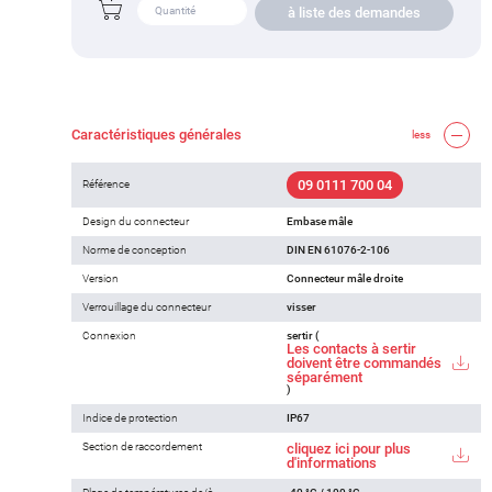
à liste des demandes
Caractéristiques générales
less
09 0111 700 04
Référence
Design du connecteur
Embase mâle
Norme de conception
DIN EN 61076-2-106
Version
Connecteur mâle droite
Verrouillage du connecteur
visser
Connexion
sertir (
Les contacts à sertir
doivent être commandés
séparément
)
Indice de protection
IP67
Section de raccordement
cliquez ici pour plus
d'informations