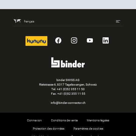
français
kununu
Facebook
Instagram
YouTube
LinkedIn
binder SWISS AG
Rietstrasse 6, 8317 Tagelswangen, Schweiz
Tel. +41 (0)52 355 11 50
Fax.
+41 (0)52 355 11 55
info@binder-connector.ch
Connexion
Conditions de vente
Mentions légales
Protection des données
Paramètres de cookies