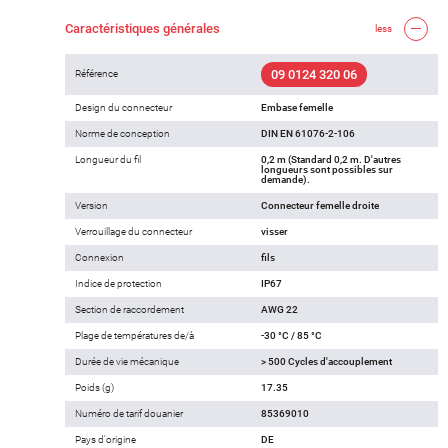
Caractéristiques générales
less
09 0124 320 06
Référence
Design du connecteur
Embase femelle
Norme de conception
DIN EN 61076-2-106
Longueur du fil
0,2 m (Standard 0,2 m. D'autres
longueurs sont possibles sur
demande).
Version
Connecteur femelle droite
Verrouillage du connecteur
visser
Connexion
fils
Indice de protection
IP67
Section de raccordement
AWG 22
Plage de températures de/à
-30 °C / 85 °C
Durée de vie mécanique
> 500 Cycles d'accouplement
Poids (g)
17.35
Numéro de tarif douanier
85369010
Pays d'origine
DE