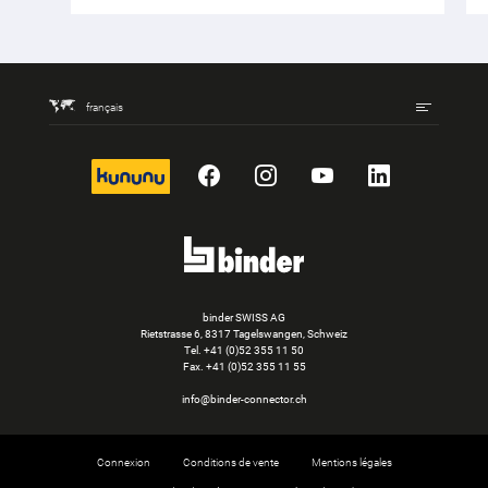
français
kununu
Facebook
Instagram
YouTube
LinkedIn
binder SWISS AG
Rietstrasse 6, 8317 Tagelswangen, Schweiz
Tel. +41 (0)52 355 11 50
Fax.
+41 (0)52 355 11 55
info@binder-connector.ch
Connexion
Conditions de vente
Mentions légales