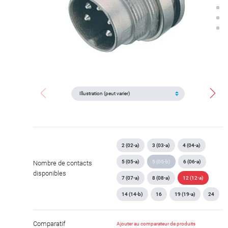
2 (02-a)
3 (03-a)
4 (04-a)
5 (05-a)
5 (05-b)
6 (06-a)
Nombre de contacts
disponibles
7 (07-a)
8 (08-a)
12 (12-a)
14 (14-b)
16
19 (19-a)
24
Comparatif
Ajouter au comparateur de produits