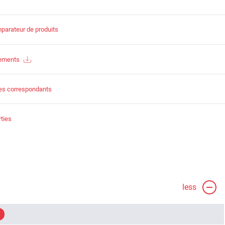
parateur de produits
gements
es correspondants
ties
less