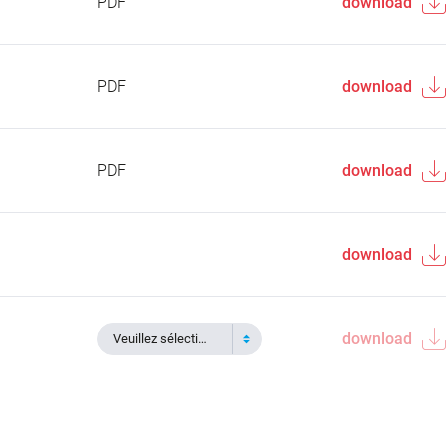
PDF
download
PDF
download
PDF
download
download
download
Veuillez sélectionner