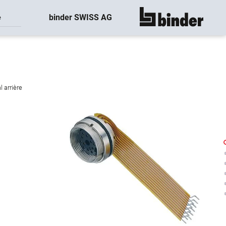
binder SWISS AG
e
montre tout
 arrière