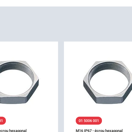
01
01 5006 001
écrou hexagonal
M16 IP67 - écrou hexagonal