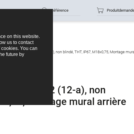
Référence
Produitdemand
e femelle, Contacts: 12 (12-a), non blindé, THT, IP67, M18x0,75, Montage mural
ontacts: 12 (12-a), non
x0,75, Montage mural arrière