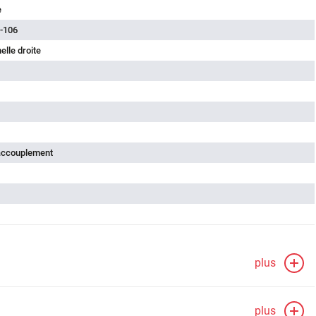
e
-106
lle droite
'accouplement
plus
plus