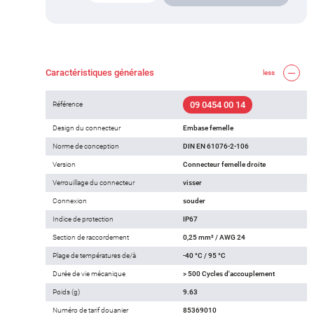
Caractéristiques générales
less
09 0454 00 14
Référence
Design du connecteur
Embase femelle
Norme de conception
DIN EN 61076-2-106
Version
Connecteur femelle droite
Verrouillage du connecteur
visser
Connexion
souder
Indice de protection
IP67
Section de raccordement
0,25 mm² / AWG 24
Plage de températures de/à
-40 °C / 95 °C
Durée de vie mécanique
> 500 Cycles d'accouplement
Poids (g)
9.63
Numéro de tarif douanier
85369010