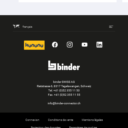
français
kununu
Facebook
Instagram
YouTube
LinkedIn
binder SWISS AG
Rietstrasse 6, 8317 Tagelswangen, Schweiz
Tel. +41 (0)52 355 11 50
Fax.
+41 (0)52 355 11 55
info@binder-connector.ch
Connexion
Conditions de vente
Mentions légales
Protection des données
Paramètres de cookies