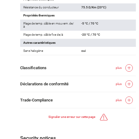
Résistance du conducteur
75.5 Ω/Km (20°C)
Propriétés thermiques
Plage de temp. câble en mouvem. de/
-5 °C / 70 °C
à
Plage de temp. câble fixe de/à
-20 °C / 70 °C
Autres caractéristiques
Sans halogène
oui
Classifications
plus
Déclarations de conformité
plus
Trade-Compliance
plus
Signaler une erreur sur cette page
Security notices