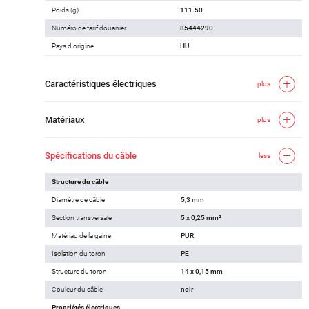
Poids (g)
111.50
Numéro de tarif douanier
85444290
Pays d'origine
HU
Caractéristiques électriques
plus
Matériaux
plus
Spécifications du câble
less
Structure du câble
Diamètre de câble
5,3 mm
Section transversale
5 x 0,25 mm²
Matériau de la gaine
PUR
Isolation du toron
PE
Structure du toron
14 x 0,15 mm
Couleur du câble
noir
Propriétés électriques