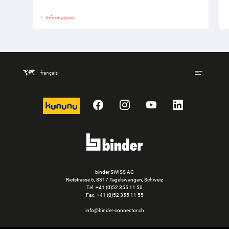
Informations
français
kununu
Facebook
Instagram
YouTube
LinkedIn
binder SWISS AG
Rietstrasse 6, 8317 Tagelswangen, Schweiz
Tel. +41 (0)52 355 11 50
Fax.
+41 (0)52 355 11 55
info@binder-connector.ch