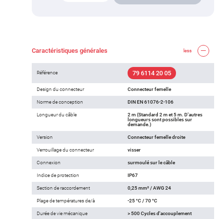
Caractéristiques générales
less
79 6114 20 05
Référence
Design du connecteur
Connecteur femelle
Norme de conception
DIN EN 61076-2-106
Longueur du câble
2 m (Standard 2 m et 5 m. D'autres
longueurs sont possibles sur
demande.)
Version
Connecteur femelle droite
Verrouillage du connecteur
visser
Connexion
surmoulé sur le câble
Indice de protection
IP67
Section de raccordement
0,25 mm² / AWG 24
Plage de températures de/à
-25 °C / 70 °C
Durée de vie mécanique
> 500 Cycles d'accouplement