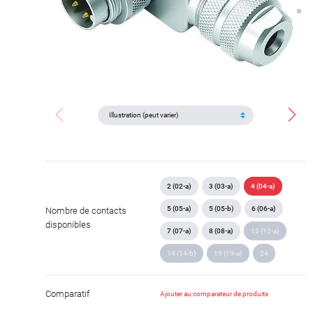
2 (02-a)
3 (03-a)
4 (04-a)
5 (05-a)
5 (05-b)
6 (06-a)
Nombre de contacts
disponibles
7 (07-a)
8 (08-a)
12 (12-a)
14 (14-b)
19 (19-a)
24
Comparatif
Ajouter au comparateur de produits