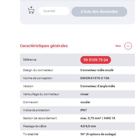
à liste des demandes
Caractéristiques générales
less
99 5109 75 04
Référence
Design du connecteur
Connecteur mâle coudé
Norme de conception
DIN EN 61076-2-106
Version
Connecteur d‘angle mâle
Verrouillage du connecteur
visser
Connexion
souder
Indice de protection
IP67
Section de raccordement
max. 0,75 mm² / AWG 18
Passage de câble
4,0-6,0 mm
Twistabilité
90° (4 options de codage)