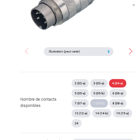
2 (02-a)
3 (03-a)
4 (04-a)
5 (05-a)
5 (05-b)
6 (06-a)
Nombre de contacts
7 (07-a)
7 (07-b)
8 (08-a)
disponibles
12 (12-a)
14 (14-b)
19 (19-a)
24