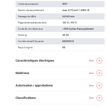
Indice de protection
IP67
Section de raccordement
max. 0,75 mm² / AWG 18
Passage de câble
6,0-8,0 mm
Plage de températures de/à
-30 °C / 95 °C
Durée de vie mécanique
> 500 Cycles d'accouplement
Poids (g)
45.49
Numéro de tarif douanier
85369010
Pays d'origine
DE
Caractéristiques électriques
plus
Matériaux
plus
Autorisation / approbations
plus
Classifications
plus