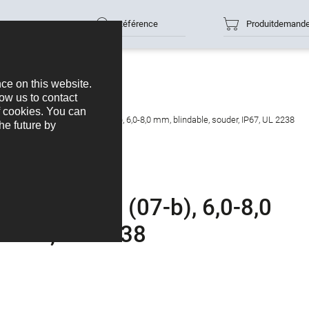
Référence
Produitdemand
cteur mâle, Contacts: 7 (07-b), 6,0-8,0 mm, blindable, souder, IP67, UL 2238
Contacts: 7 (07-b), 6,0-8,0
, IP67, UL 2238