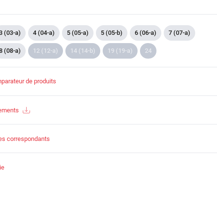
3 (03-a)
4 (04-a)
5 (05-a)
5 (05-b)
6 (06-a)
7 (07-a)
8 (08-a)
12 (12-a)
14 (14-b)
19 (19-a)
24
parateur de produits
gements
es correspondants
ie