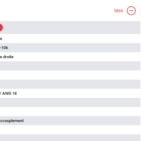
less
le
-106
e droite
 / AWG 18
'accouplement