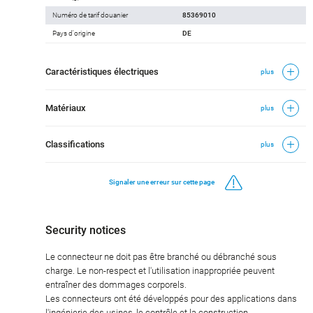
Numéro de tarif douanier
85369010
Pays d'origine
DE
Caractéristiques électriques
plus
Matériaux
plus
Classifications
plus
Signaler une erreur sur cette page
Security notices
Le connecteur ne doit pas être branché ou débranché sous
charge. Le non-respect et l'utilisation inappropriée peuvent
entraîner des dommages corporels.
Les connecteurs ont été développés pour des applications dans
l'ingénierie des usines, le contrôle et la construction