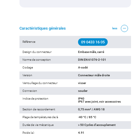
Caractéristiques générales
less
09 0433 16 05
Référence
Design du connecteur
Embase mâle, carré
Norme de conception
DIN EN 61076-2-101
Codage
A-codé
Version
Connecteur mâle droite
Verrouillage du connecteur
visser
Connexion
souder
Indice de protection
IP40
IP67 avec joint, voir accessoires
Section de raccordement
0,75 mm² / AWG 18
Plage de températures de/à
-40 °C / 85 °C
Durée de vie mécanique
> 50 Cycles d'accouplement
Poids (g)
4.91