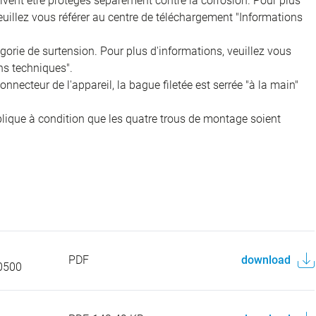
doivent être protégés séparément contre la corrosion. Pour plus
veuillez vous référer au centre de téléchargement "Informations
égorie de surtension. Pour plus d'informations, veuillez vous
ns techniques".
onnecteur de l'appareil, la bague filetée est serrée "à la main"
pplique à condition que les quatre trous de montage soient
PDF
download
0500