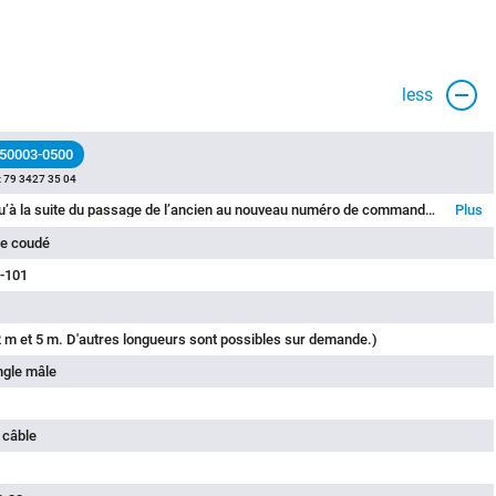
less
 50003-0500
:
79 3427 35 04
Veuillez noter qu’à la suite du passage de l’ancien au nouveau numéro de commande, des écarts sont possibles dans les spécifications techniques. Pour des informations détaillées sur le produit, veuillez utiliser l’option « Contacter le service client » en haut à droite.
Plus
e coudé
-101
 m et 5 m. D'autres longueurs sont possibles sur demande.)
ngle mâle
 câble