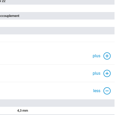
G 22
'accouplement
plus
plus
less
4,3 mm