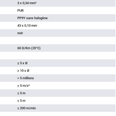
3 x 0,34 mm²
PUR
PP9Y sans halogène
43 x 0,10 mm
noir
60 Ω/Km (20°C)
≥ 5 x Ø
≥ 10 x Ø
> 5 millions
≥ 5 m/s²
≥ 5 m
≥ 5 m
≤ 200 m/min