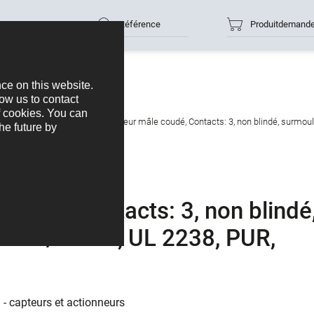
Référence
Produitdemand
nneurs
M12-A
M12 Connecteur mâle coudé, Contacts: 3, non blindé, surmoulé 
oudé, Contacts: 3, non blindé
 IP68/IP69K, UL 2238, PUR,
m
 - capteurs et actionneurs