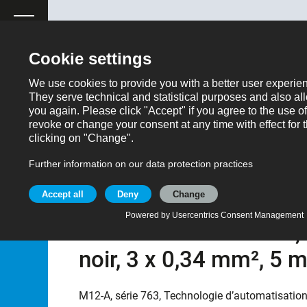
ose
Produitdemande
Retour
Produits
Connecteurs d‘automatisme - capteurs et actio
Référencee: 77 3427 0000 50003-0500
M12 Connecteur mâle c
surmoulé sur le câble,
noir, 3 x 0,34 mm², 5 
M12-A, série 763, Technologie d’automatisation