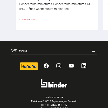
Connecteurs miniatures, Connecteurs miniatures, M16
IP67, Séries Connecteurs miniatures
Informations
français
kununu
Facebook
Instagram
YouTube
LinkedIn
binder SWISS AG
Rietstrasse 6, 8317 Tagelswangen, Schweiz
Tel. +41 (0)52 355 11 50