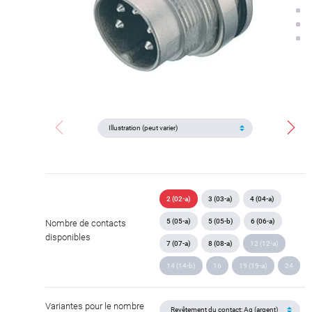
2 (02-a)
3 (03-a)
4 (04-a)
5 (05-a)
5 (05-b)
6 (06-a)
Nombre de contacts
disponibles
7 (07-a)
8 (08-a)
12 (12-a)
14 (14-b)
16
19 (19-a)
24
Variantes pour le nombre