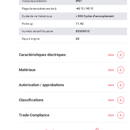
Indice de protection
IP67
Plage de températures de/à
-40 °C / 95 °C
Durée de vie mécanique
> 500 Cycles d'accouplement
Poids (g)
11.42
Numéro de tarif douanier
85369010
Pays d'origine
DE
Caractéristiques électriques
plus
Matériaux
plus
Autorisation / approbations
plus
Classifications
plus
Trade-Compliance
plus