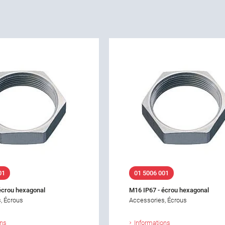
01
01 5006 001
écrou hexagonal
M16 IP67 - écrou hexagonal
, Écrous
Accessories, Écrous
ons
Informations