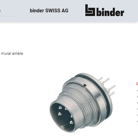
binder SWISS AG
e
montre tout
 mural arrière