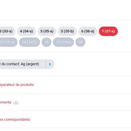
3 (03-a)
4 (04-a)
5 (05-a)
5 (05-b)
6 (06-a)
7 (07-a)
12 (12-a)
14 (14-b)
16
19 (19-a)
24
du contact: Ag (argent)
parateur de produits
gements
es correspondants