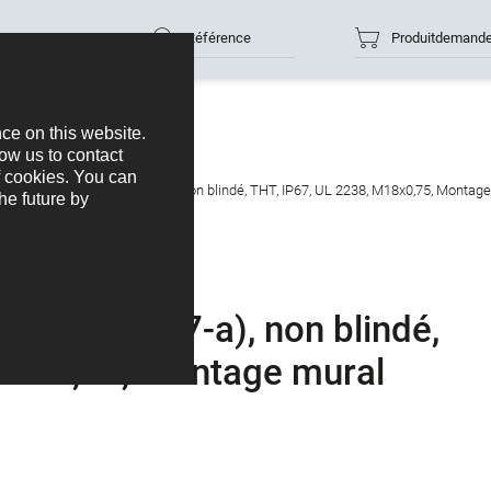
Référence
Produitdemand
e mâle, Contacts: 7 (07-a), non blindé, THT, IP67, UL 2238, M18x0,75, Montage
acts: 7 (07-a), non blindé,
M18x0,75, Montage mural