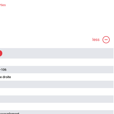
ties
less
-106
e droite
'accouplement