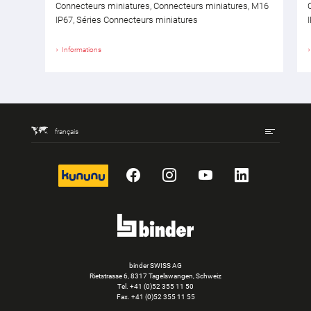
Connecteurs miniatures, Connecteurs miniatures, M16
IP67, Séries Connecteurs miniatures
Informations
français
kununu
Facebook
Instagram
YouTube
LinkedIn
binder SWISS AG
Rietstrasse 6, 8317 Tagelswangen, Schweiz
Tel. +41 (0)52 355 11 50
Fax.
+41 (0)52 355 11 55