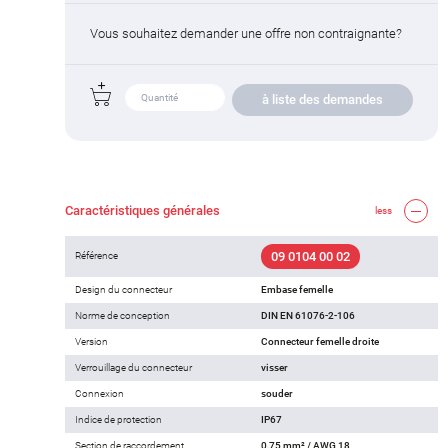
Vous souhaitez demander une offre non contraignante?
à liste des demandes
Caractéristiques générales
less
09 0104 00 02
Référence
Design du connecteur
Embase femelle
Norme de conception
DIN EN 61076-2-106
Version
Connecteur femelle droite
Verrouillage du connecteur
visser
Connexion
souder
Indice de protection
IP67
Section de raccordement
0,75 mm² / AWG 18