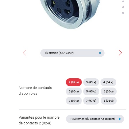
2 (02-a)
3 (03-a)
4 (04-a)
Nombre de contacts
5 (05-a)
5 (05-b)
6 (06-a)
disponibles
7 (07-a)
7 (07-b)
8 (08-a)
Variantes pour le nombre
de contacts 2 (02-a)