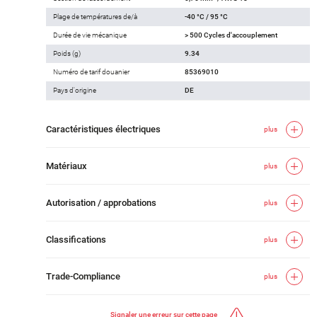
Plage de températures de/à
-40 °C / 95 °C
Durée de vie mécanique
> 500 Cycles d'accouplement
Poids (g)
9.34
Numéro de tarif douanier
85369010
Pays d'origine
DE
Caractéristiques électriques
plus
Matériaux
plus
Autorisation / approbations
plus
Classifications
plus
Trade-Compliance
plus
Signaler une erreur sur cette page