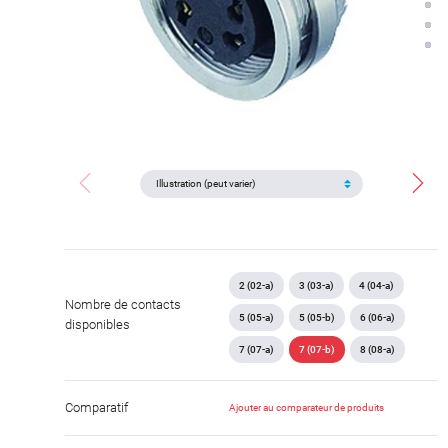
2 (02-a)
3 (03-a)
4 (04-a)
Nombre de contacts
5 (05-a)
5 (05-b)
6 (06-a)
disponibles
7 (07-a)
7 (07-b)
8 (08-a)
Comparatif
Ajouter au comparateur de produits