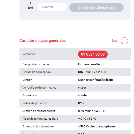
à liste des demandes
Caractéristiques générales
less
09 0584 00 07
Référence
Design du connecteur
Embase femelle
Norme de conception
DIN EN 61076-2-106
Version
Connecteur femelle droite
Verrouillage du connecteur
visser
Connexion
souder
Indice de protection
IP67
Section de raccordement
0,75 mm² / AWG 18
Plage de températures de/à
-40 °C / 95 °C
Durée de vie mécanique
> 500 Cycles d'accouplement