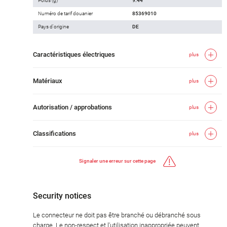
Poids (g)
9.44
Numéro de tarif douanier
85369010
Pays d'origine
DE
Caractéristiques électriques
plus
Matériaux
plus
Autorisation / approbations
plus
Classifications
plus
Signaler une erreur sur cette page
Security notices
Le connecteur ne doit pas être branché ou débranché sous
charge. Le non-respect et l'utilisation inappropriée peuvent