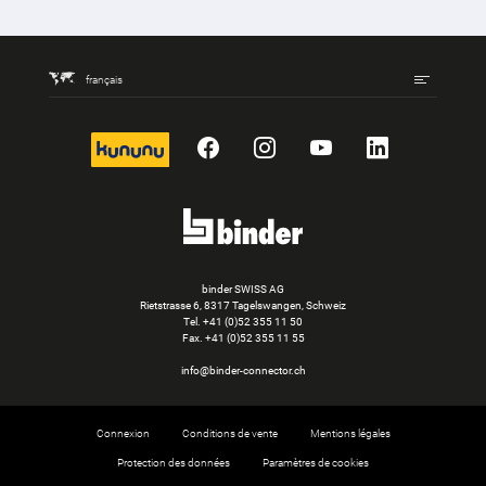
français
kununu
Facebook
Instagram
YouTube
LinkedIn
binder SWISS AG
Rietstrasse 6, 8317 Tagelswangen, Schweiz
Tel. +41 (0)52 355 11 50
Fax.
+41 (0)52 355 11 55
info@binder-connector.ch
Connexion
Conditions de vente
Mentions légales
Protection des données
Paramètres de cookies