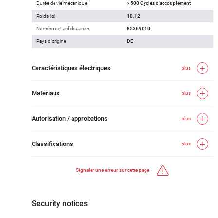
Durée de vie mécanique
> 500 Cycles d'accouplement
Poids (g)
10.12
Numéro de tarif douanier
85369010
Pays d'origine
DE
Caractéristiques électriques
plus
Matériaux
plus
Autorisation / approbations
plus
Classifications
plus
Signaler une erreur sur cette page
Security notices