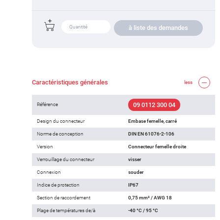
à liste des demandes
Caractéristiques générales
less
09 0112 300 04
Référence
Design du connecteur
Embase femelle, carré
Norme de conception
DIN EN 61076-2-106
Version
Connecteur femelle droite
Verrouillage du connecteur
visser
Connexion
souder
Indice de protection
IP67
Section de raccordement
0,75 mm² / AWG 18
Plage de températures de/à
-40 °C / 95 °C