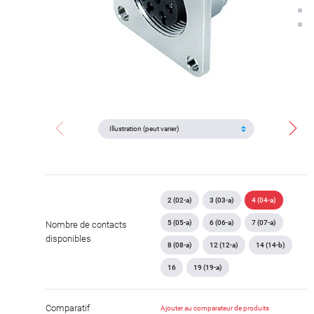
2 (02-a)
3 (03-a)
4 (04-a)
5 (05-a)
6 (06-a)
7 (07-a)
Nombre de contacts
disponibles
8 (08-a)
12 (12-a)
14 (14-b)
16
19 (19-a)
Comparatif
Ajouter au comparateur de produits