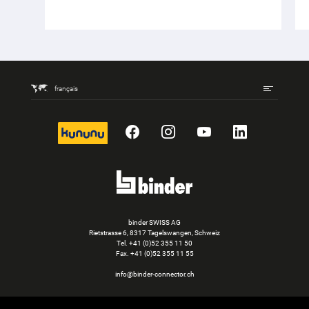
français
kununu
Facebook
Instagram
YouTube
LinkedIn
binder SWISS AG
Rietstrasse 6, 8317 Tagelswangen, Schweiz
Tel. +41 (0)52 355 11 50
Fax.
+41 (0)52 355 11 55
info@binder-connector.ch