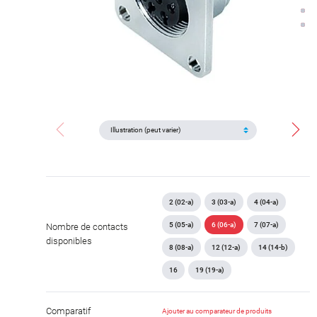
2 (02-a)
3 (03-a)
4 (04-a)
5 (05-a)
6 (06-a)
7 (07-a)
Nombre de contacts
disponibles
8 (08-a)
12 (12-a)
14 (14-b)
16
19 (19-a)
Comparatif
Ajouter au comparateur de produits