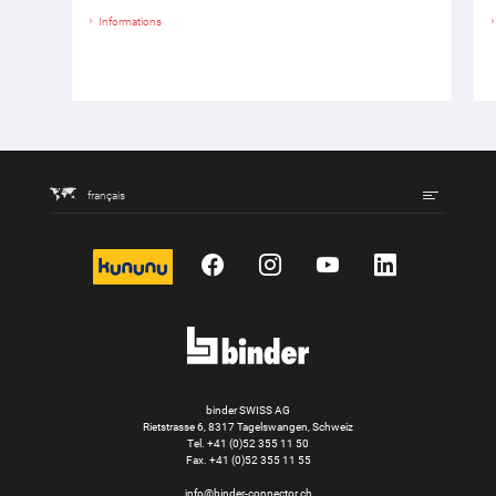
Informations
français
kununu
Facebook
Instagram
YouTube
LinkedIn
binder SWISS AG
Rietstrasse 6, 8317 Tagelswangen, Schweiz
Tel. +41 (0)52 355 11 50
Fax.
+41 (0)52 355 11 55
info@binder-connector.ch