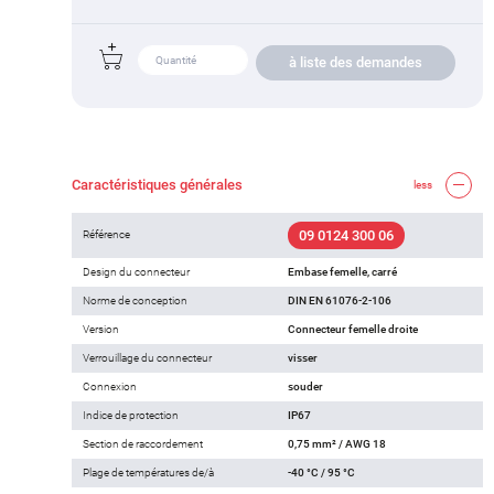
à liste des demandes
Caractéristiques générales
less
09 0124 300 06
Référence
Design du connecteur
Embase femelle, carré
Norme de conception
DIN EN 61076-2-106
Version
Connecteur femelle droite
Verrouillage du connecteur
visser
Connexion
souder
Indice de protection
IP67
Section de raccordement
0,75 mm² / AWG 18
Plage de températures de/à
-40 °C / 95 °C