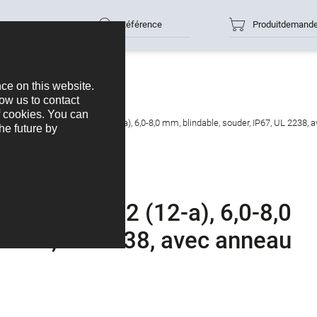
Référence
Produitdemand
cteur mâle, Contacts: 12 (12-a), 6,0-8,0 mm, blindable, souder, IP67, UL 2238, 
Contacts: 12 (12-a), 6,0-8,0
, IP67, UL 2238, avec anneau