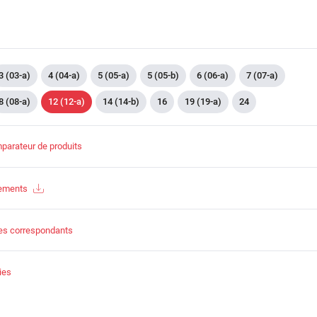
3 (03-a)
4 (04-a)
5 (05-a)
5 (05-b)
6 (06-a)
7 (07-a)
8 (08-a)
12 (12-a)
14 (14-b)
16
19 (19-a)
24
parateur de produits
gements
es correspondants
ies