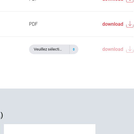
PDF
download
download
Veuillez sélectionner
)