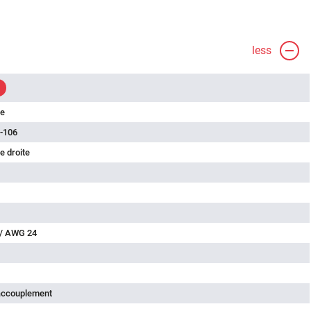
less
le
-106
e droite
 / AWG 24
'accouplement