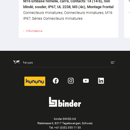
M16 Embase femelle, carré, Contacts: 14 (14-b), non
blindé, souder, IP67, UL 2238, M3 (4x), Montage frontal
Connecteurs miniatures, Connecteurs miniatures, M16
IP67, Séries Connecteurs miniatures
Informations
français
kununu
Facebook
Instagram
YouTube
LinkedIn
binder SWISS AG
Rietstrasse 6, 8317 Tagelswangen, Schweiz
Tel. +41 (0)52 355 11 50