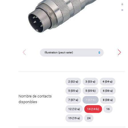
2 (02-a)
3 (03-a)
4 (04-a)
5 (05-a)
5 (05-b)
6 (06-a)
Nombre de contacts
7 (07-a)
7 (07-b)
8 (08-a)
disponibles
12 (12-a)
14 (14-b)
16
19 (19-a)
24