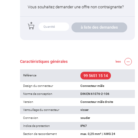
Vous souhaitez demander une offre non contraignante?
à liste des demandes
Caractéristiques générales
less
99 5651 15 14
Référence
Design du connecteur
Connecteur mâle
Norme de conception
DIN EN 61076-2-106
Version
Connecteur mâle droite
Verrouillage du connecteur
visser
Connexion
souder
Indice de protection
IP67
Section de raccordement
max. 0,25 mm² / AWG 24