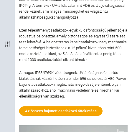
IP67-ig. A termékek UV-állók, valamint VDE és UL jóváhagyással
Csatlakozás típusa
rendelkeznek, ami magas minőségüket és világszintű
alkalmazhatóságukat hangsúlyozza.
Árnyékolás típusa
Ezen teljesítménycsatlakozók egyik kulcsfontosságú jellemzője a
robusztus bajonettzár, amely biztonságos és egyszerű szerelést
Védelmi szint
tesz lehetővé. A bajonettzáras kábelcsatlakozók nagy mechanikai
terhelhetőséget biztosítanak: a 12 pólusú kivitel több mint 500
A ház anyaga
csatlakoztatási ciklust, az 5 és 8 pólusú változatok pedig több
mint 1000 csatlakoztatási ciklust bírnak ki.
Tanúsítás
A magas IP68/IP69K védettségnek, UV-állóságnak és tartós
kialakításnak köszönhetően a binder 696-os sorozatú HEC Power
Névleges áramerősség
bajonett csatlakozók megbízható megoldást jelentenek olyan
alkalmazásokhoz, ahol maximális védelemre és mechanikai
ellenállóságra van szükség.
Névleges feszültség
Az összes bajonett csatlakozó áttekintése
Kábelköpeny anyaga
Iparág