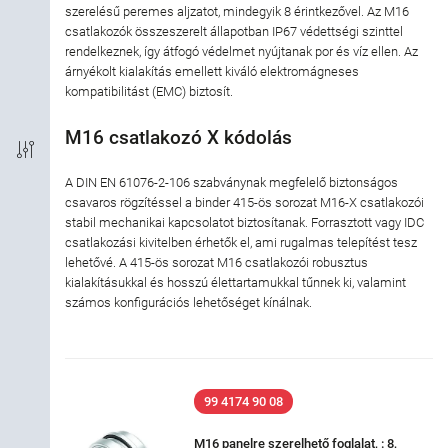
szerelésű peremes aljzatot, mindegyik 8 érintkezővel. Az M16
Csatlakozás típusa
csatlakozók összeszerelt állapotban IP67 védettségi szinttel
rendelkeznek, így átfogó védelmet nyújtanak por és víz ellen. Az
árnyékolt kialakítás emellett kiváló elektromágneses
Kódolás
kompatibilitást (EMC) biztosít.
Árnyékolás típusa
M16 csatlakozó X kódolás
Védelmi szint
A DIN EN 61076-2-106 szabványnak megfelelő biztonságos
csavaros rögzítéssel a binder 415-ös sorozat M16-X csatlakozói
stabil mechanikai kapcsolatot biztosítanak. Forrasztott vagy IDC
A ház anyaga
csatlakozási kivitelben érhetők el, ami rugalmas telepítést tesz
lehetővé. A 415-ös sorozat M16 csatlakozói robusztus
kialakításukkal és hosszú élettartamukkal tűnnek ki, valamint
Névleges áramerősség
számos konfigurációs lehetőséget kínálnak.
Névleges feszültség
Iparág
99 4174 90 08
M16 panelre szerelhető foglalat, : 8,