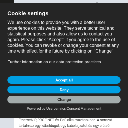
ose
összes mutatása
Cikkszám / keresett kifejezés
Termékek
Miniatűr csatlakozók
M16-X
Termékek szűrése
Kosár tartalma
Miniatűr M16-os csatlakozó X-kódolt
Miniatűr M16-os csatlakozó X-kódolt
Csatlakozó típusa
Sorozat PDF formátumban
(598 KB)
Tartozékok PDF formátumban
(148 KB)
Pólusszám
A binder 415-ös sorozatú M16-X csatlakozói kiváló megoldást
Csatlakozó kialakítása
jelentenek az olyan ipari alkalmazásokhoz, amelyek nagy
adatátviteli sebességet és megbízható kapcsolatokat igényelnek.
Az M16-X kódolási technológiának köszönhetően akár 10 Gbit/s
Verzió
átviteli sebességet is támogatnak, és ideálisak az
automatizálástechnikában és robotikában használt, igényes
Ethernet/IP, PROFINET és PoE alkalmazásokhoz. A sorozat
Rögzítés módja
tartalmaz egy kábeldugót, egy kábelaljzatot és egy elülső