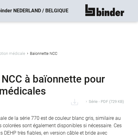
binder NEDERLAND / BELGIQUE
montre tout
ption médicale
Baïonnette NCC
 NCC à baïonnette pour
 médicales
Série - PDF
(729 KB)
le de la série 770 est de couleur blanc gris, similaire au
s colorées sont également disponibles si nécessaire. Ces
s DEHP très fiables, en version câble et bride avec