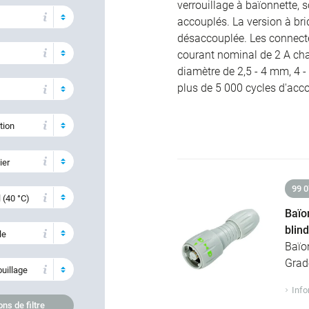
verrouillage à baïonnette, s
accouplés. La version à bri
désaccouplée. Les connecte
courant nominal de 2 A cha
diamètre de 2,5 - 4 mm, 4 -
plus de 5 000 cycles d'acc
tion
ier
99 0
 (40 °C)
Baïo
blin
le
Baïo
Grad
ouillage
Info