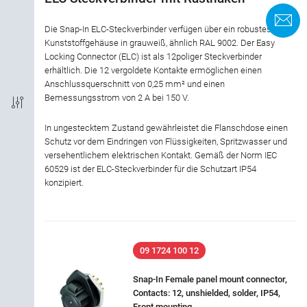
C
Die Snap-In ELC-Steckverbinder verfügen über ein robustes PA66-
Termination
Kunststoffgehäuse in grauweiß, ähnlich RAL 9002. Der Easy
Locking Connector (ELC) ist als 12poliger Steckverbinder
Shielded Option
erhältlich. Die 12 vergoldete Kontakte ermöglichen einen
Anschlussquerschnitt von 0,25 mm² und einen
Bemessungsstrom von 2 A bei 150 V.
IP-Rating
In ungestecktem Zustand gewährleistet die Flanschdose einen
Material of housing
Schutz vor dem Eindringen von Flüssigkeiten, Spritzwasser und
versehentlichem elektrischen Kontakt. Gemäß der Norm IEC
60529 ist der ELC-Steckverbinder für die Schutzart IP54
Rated current
konzipiert.
Rated voltage
Locking material
09 1724 100 12
Snap-In Female panel mount connector,
Industry
Contacts: 12, unshielded, solder, IP54,
Front mounting