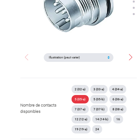
2 (02-a)
3 (03-a)
4 (04-a)
5 (05-a)
5 (05-b)
6 (06-a)
Nombre de contacts
7 (07-a)
7 (07-b)
8 (08-a)
disponibles
12 (12-a)
14 (14-b)
16
19 (19-a)
24