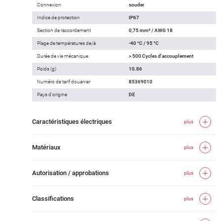
Connexion
souder
Indice de protection
IP67
Section de raccordement
0,75 mm² / AWG 18
Plage de températures de/à
-40 °C / 95 °C
Durée de vie mécanique
> 500 Cycles d'accouplement
Poids (g)
10.86
Numéro de tarif douanier
85369010
Pays d'origine
DE
Caractéristiques électriques
plus
Matériaux
plus
Autorisation / approbations
plus
Classifications
plus