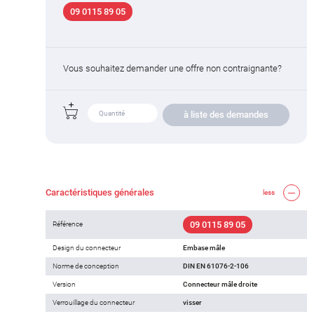
09 0115 89 05
Vous souhaitez demander une offre non contraignante?
à liste des demandes
Caractéristiques générales
less
09 0115 89 05
Référence
Design du connecteur
Embase mâle
Norme de conception
DIN EN 61076-2-106
Version
Connecteur mâle droite
Verrouillage du connecteur
visser