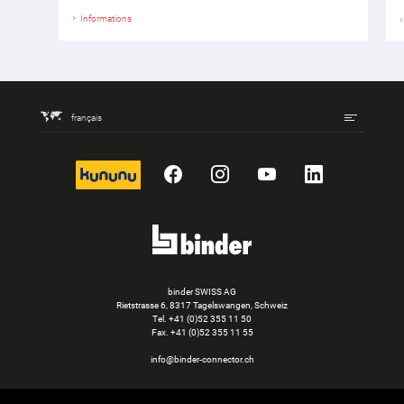
Informations
français
kununu
Facebook
Instagram
YouTube
LinkedIn
binder SWISS AG
Rietstrasse 6, 8317 Tagelswangen, Schweiz
Tel. +41 (0)52 355 11 50
Fax.
+41 (0)52 355 11 55
info@binder-connector.ch