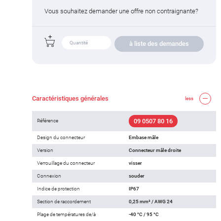
Vous souhaitez demander une offre non contraignante?
à liste des demandes
Caractéristiques générales
less
09 0507 80 16
Référence
Design du connecteur
Embase mâle
Version
Connecteur mâle droite
Verrouillage du connecteur
visser
Connexion
souder
Indice de protection
IP67
Section de raccordement
0,25 mm² / AWG 24
Plage de températures de/à
-40 °C / 95 °C