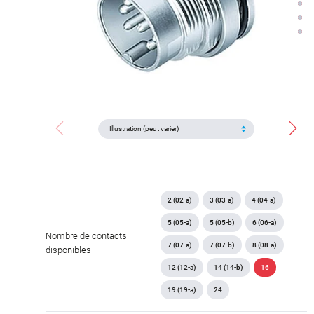
2 (02-a)
3 (03-a)
4 (04-a)
5 (05-a)
5 (05-b)
6 (06-a)
Nombre de contacts
7 (07-a)
7 (07-b)
8 (08-a)
disponibles
12 (12-a)
14 (14-b)
16
19 (19-a)
24