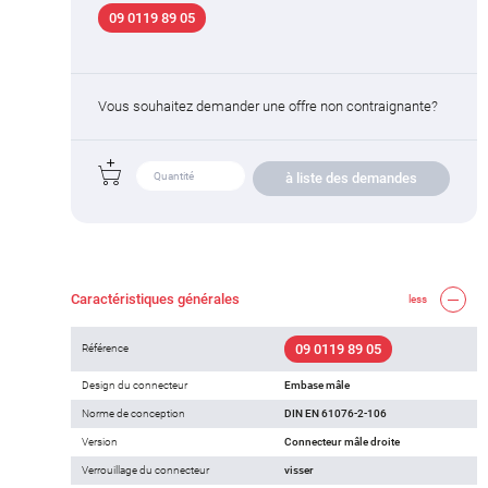
09 0119 89 05
Vous souhaitez demander une offre non contraignante?
à liste des demandes
Caractéristiques générales
less
09 0119 89 05
Référence
Design du connecteur
Embase mâle
Norme de conception
DIN EN 61076-2-106
Version
Connecteur mâle droite
Verrouillage du connecteur
visser