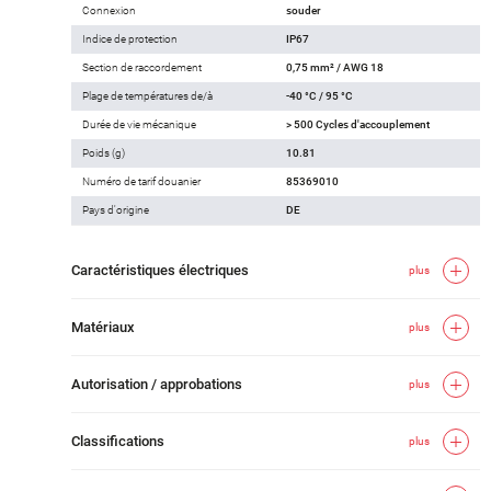
Connexion
souder
Indice de protection
IP67
Section de raccordement
0,75 mm² / AWG 18
Plage de températures de/à
-40 °C / 95 °C
Durée de vie mécanique
> 500 Cycles d'accouplement
Poids (g)
10.81
Numéro de tarif douanier
85369010
Pays d'origine
DE
Caractéristiques électriques
plus
Matériaux
plus
Autorisation / approbations
plus
Classifications
plus