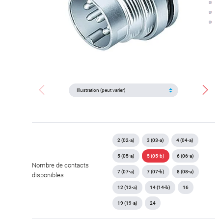
2 (02-a)
3 (03-a)
4 (04-a)
5 (05-a)
5 (05-b)
6 (06-a)
Nombre de contacts
7 (07-a)
7 (07-b)
8 (08-a)
disponibles
12 (12-a)
14 (14-b)
16
19 (19-a)
24