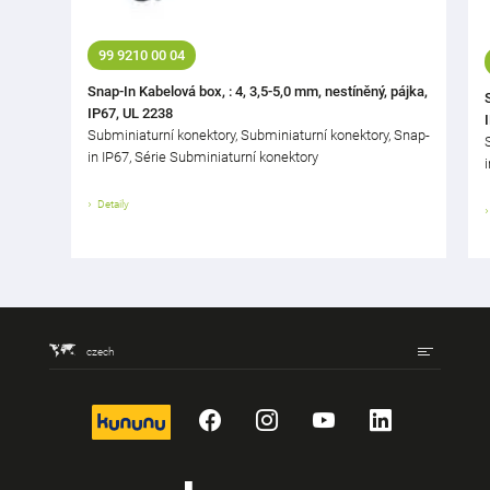
99 9210 00 04
Snap-In Kabelová box, : 4, 3,5-5,0 mm, nestíněný, pájka,
IP67, UL 2238
Subminiaturní konektory, Subminiaturní konektory, Snap-
in IP67, Série Subminiaturní konektory
Detaily
czech
kununu
Facebook
Instagram
YouTube
LinkedIn