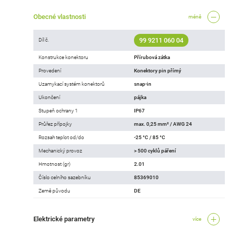
Obecné vlastnosti
méně
99 9211 060 04
Díl č.
Konstrukce konektoru
Přírubová zátka
Provedení
Konektory pin přímý
Uzamykací systém konektorů
snap-in
Ukončení
pájka
Stupeň ochrany 1
IP67
Průřez přípojky
max. 0,25 mm² / AWG 24
Rozsah teplot od/do
-25 °C / 85 °C
Mechanický provoz
> 500 cyklů páření
Hmotnost (gr)
2.01
Číslo celního sazebníku
85369010
Země původu
DE
Elektrické parametry
více