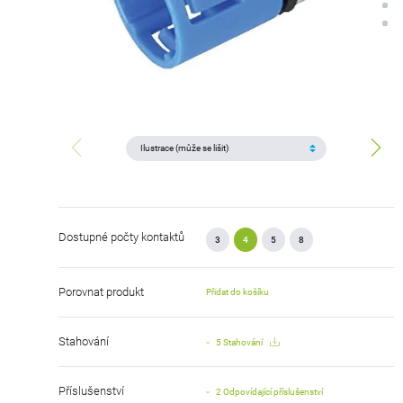
Dostupné počty kontaktů
3
4
5
8
Porovnat produkt
Přidat do košíku
Stahování
5 Stahování
Příslušenství
2 Odpovídající příslušenství