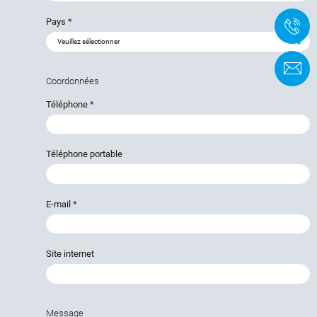
Pays
*
+
F
Coordonnées
Téléphone
*
Téléphone portable
E-mail
*
Site internet
Message