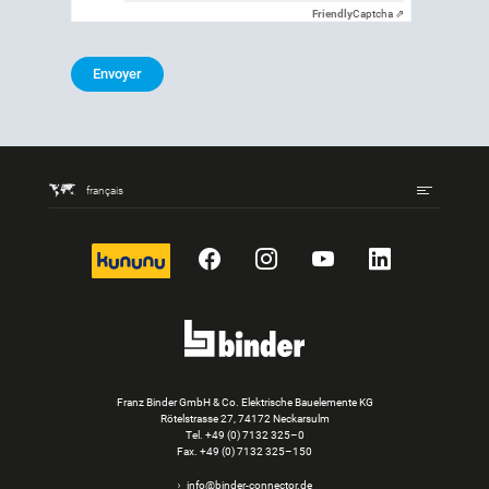
Friendly
Captcha ⇗
Envoyer
français
kununu
Facebook
Instagram
YouTube
LinkedIn
Franz Binder GmbH & Co. Elektrische Bauelemente KG
Rötelstrasse 27, 74172 Neckarsulm
Tel.
+49 (0) 7132 325–0
Fax. +49 (0) 7132 325–150
info@binder-connector.de