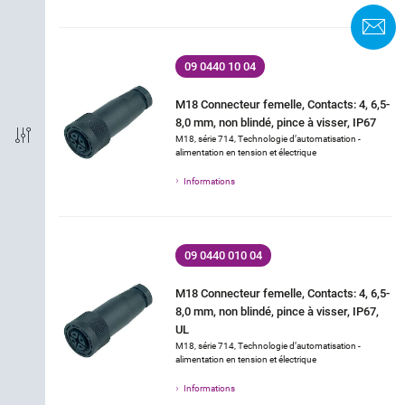
F
Termination
09 0440 10 04
CEM
M18 Connecteur femelle, Contacts: 4, 6,5-
8,0 mm, non blindé, pince à visser, IP67
Indice de protection
M18, série 714, Technologie d’automatisation -
alimentation en tension et électrique
Matériau du boîtier
Informations
Homologation
09 0440 010 04
Courant nominal (40 °C)
M18 Connecteur femelle, Contacts: 4, 6,5-
8,0 mm, non blindé, pince à visser, IP67,
Tension nominale
UL
M18, série 714, Technologie d’automatisation -
alimentation en tension et électrique
Matériel de verrouillage
Informations