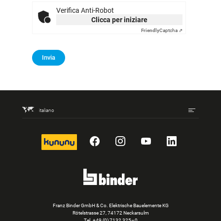
Verifica Anti-Robot
Clicca per iniziare
Friendly
Captcha ⇗
Invia
italiano
kununu
Facebook
Instagram
YouTube
LinkedIn
Franz Binder GmbH & Co. Elektrische Bauelemente KG
Rötelstrasse 27, 74172 Neckarsulm
Tel.
+49 (0) 7132 325–0