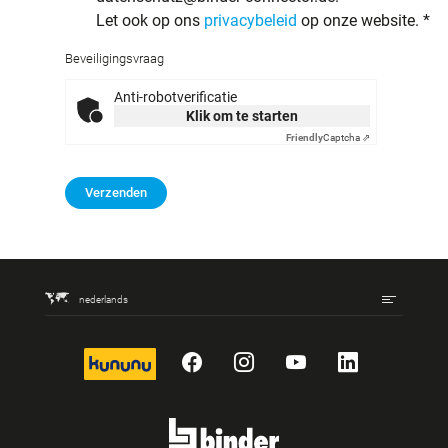
Let ook op ons
privacybeleid
op onze website.
*
Beveiligingsvraag
Anti-robotverificatie
Klik om te starten
Friendly
Captcha ⇗
Verzenden
nederlands
kununu
Facebook
Instagram
YouTube
LinkedIn