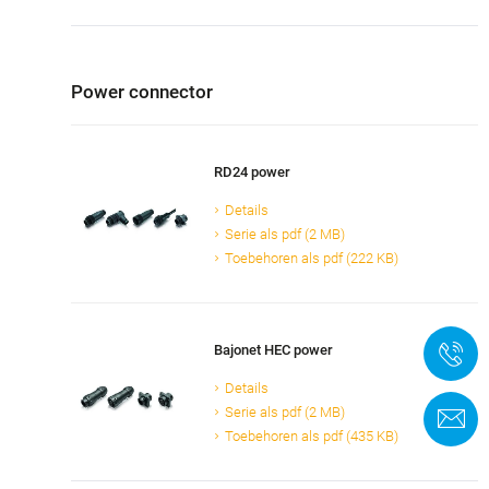
Power connector
RD24 power
Details
Serie als pdf (2 MB)
Toebehoren als pdf (222 KB)
Bajonet HEC power
+
Details
Serie als pdf (2 MB)
C
Toebehoren als pdf (435 KB)