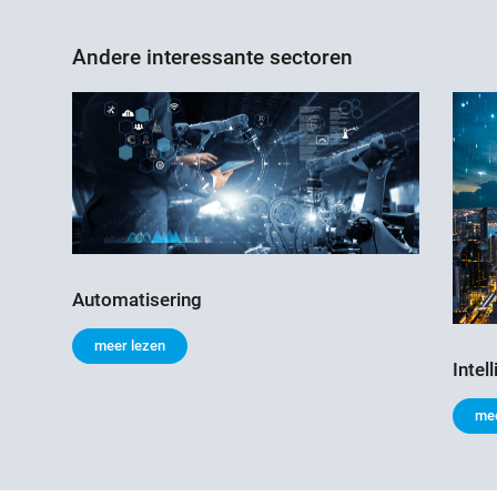
Andere interessante sectoren
Automatisering
meer lezen
Intel
mee