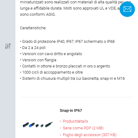
miniaturizzati sono realizzati con materiali di alta qualità per una
Tipo di connessione
lunga e affidabile durata. Molti sono approvati UL e VDE, alcuni
M
sono conformi ASIG.
Programmazione
Caratteristiche:
EMC
• Grado di protezione IP40, IP67, IP67 schermato o IP68
• Da 2 a 24 poli
• Versioni con cavo dritto e angolato
Grado di protezione
• Versioni con flangia
• Contatti in ottone e bronzo placcati in oro o argento
Materiale dell'alloggiamento
• 1000 cicli di accoppiamento e oltre
• Sistemi di chiusura multipli tra cui baionetta, snap-in e M16
Autorizzazione
Corrente nominale
Snap-in IP67
Tensione nominale
Productdetails
Serie come PDF (2 MB)
Foglio degli accessori (307 KB)
Materiale di bloccaggio