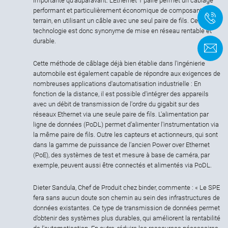
importante qu'auparavant. L'Ethernet 1 paire permet un câblage
performant et particulièrement économique de composants de
+
terrain, en utilisant un câble avec une seul paire de fils. Cette
technologie est donc synonyme de mise en réseau rentable et
durable.
F
Cette méthode de câblage déjà bien établie dans l'ingénierie
automobile est également capable de répondre aux exigences de
nombreuses applications d'automatisation industrielle : En
fonction de la distance, il est possible d'intégrer des appareils
avec un débit de transmission de l'ordre du gigabit sur des
réseaux Ethernet via une seule paire de fils. L'alimentation par
ligne de données (PoDL) permet d’alimenter l'instrumentation via
la même paire de fils. Outre les capteurs et actionneurs, qui sont
dans la gamme de puissance de l'ancien Power over Ethernet
(PoE), des systèmes de test et mesure à base de caméra, par
exemple, peuvent aussi être connectés et alimentés via PoDL.
Dieter Sandula, Chef de Produit chez binder, commente : « Le SPE
fera sans aucun doute son chemin au sein des infrastructures de
données existantes. Ce type de transmission de données permet
d’obtenir des systèmes plus durables, qui améliorent la rentabilité