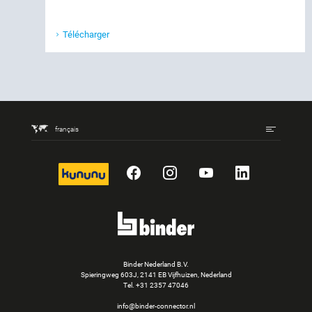
Télécharger
français
kununu
Facebook
Instagram
YouTube
LinkedIn
Binder Nederland B.V.
Spieringweg 603J, 2141 EB Vijfhuizen, Nederland
Tel.
+31 2357 47046
info@binder-connector.nl