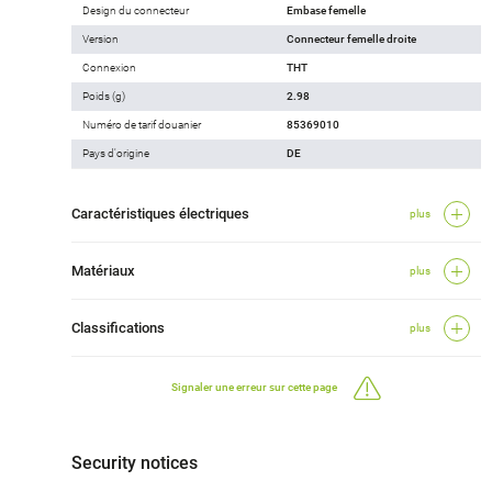
Design du connecteur
Embase femelle
Version
Connecteur femelle droite
Connexion
THT
Poids (g)
2.98
Numéro de tarif douanier
85369010
Pays d'origine
DE
Caractéristiques électriques
plus
Matériaux
plus
Classifications
plus
Signaler une erreur sur cette page
Security notices