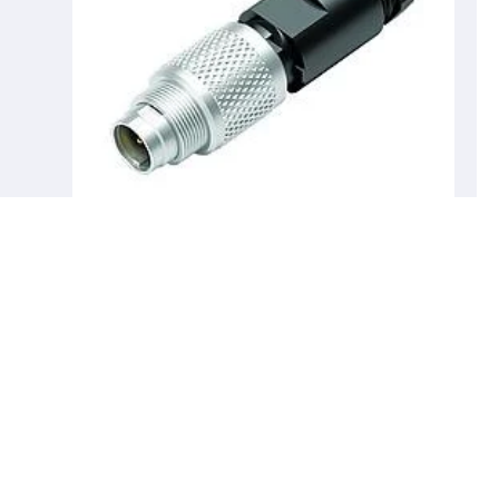
99 0409 00 04
M9 Connecteur mâle, Contacts: 4, 3,5-5,0 mm, non
blindé, souder, IP67
Connecteurs subminiatures, Connecteurs
subminiatures, M9 IP67, Séries Connecteurs
subminiatures
Informations