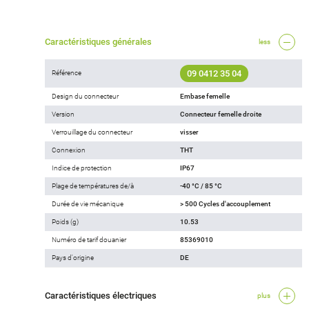
Caractéristiques générales
less
09 0412 35 04
Référence
Design du connecteur
Embase femelle
Version
Connecteur femelle droite
Verrouillage du connecteur
visser
Connexion
THT
Indice de protection
IP67
Plage de températures de/à
-40 °C / 85 °C
Durée de vie mécanique
> 500 Cycles d'accouplement
Poids (g)
10.53
Numéro de tarif douanier
85369010
Pays d'origine
DE
Caractéristiques électriques
plus