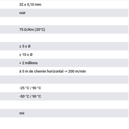
32 x 0,10 mm
noir
75 Ω/Km (20°C)
≥ 5 x Ø
≥ 10 x Ø
> 2 millions
à 5 m de chemin horizontal -> 200 m/min
-25 °C / 90 °C
-50 °C / 90 °C
oui