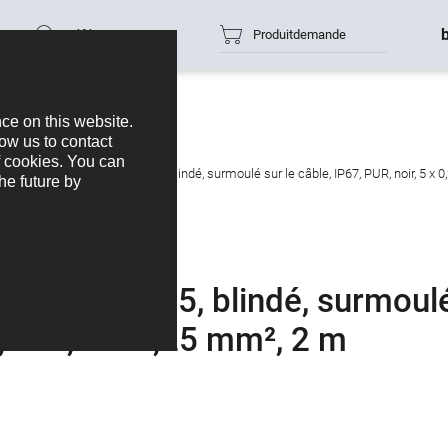
Référence
Produitdemande
necteur femelle, Contacts: 5, blindé, surmoulé sur le câble, IP67, PUR, noir, 5 x
, Contacts: 5, blindé, surmoul
, noir, 5 x 0,25 mm², 2 m