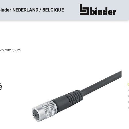
binder NEDERLAND / BELGIQUE
montre tout
 0,25 mm², 2 m
é