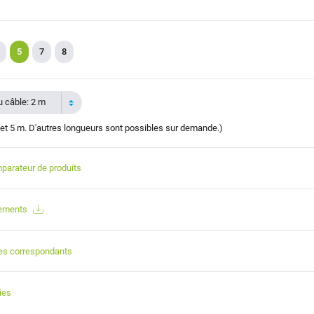
5
7
8
 câble: 2 m
et 5 m. D'autres longueurs sont possibles sur demande.)
parateur de produits
gements
es correspondants
ies