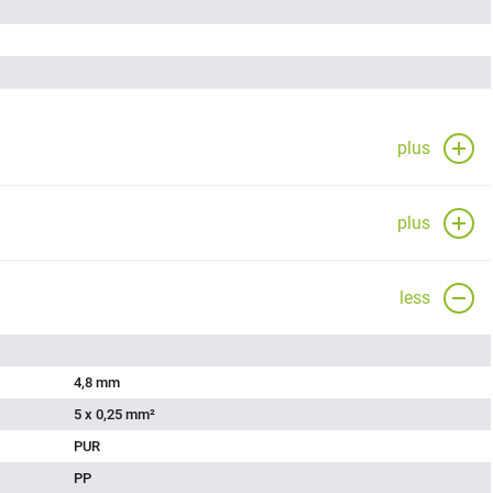
plus
plus
less
4,8 mm
5 x 0,25 mm²
PUR
PP