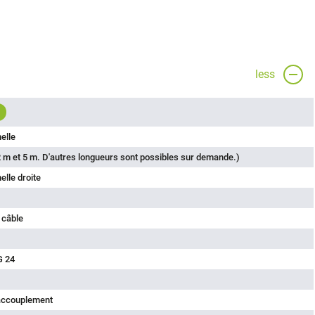
less
elle
 m et 5 m. D'autres longueurs sont possibles sur demande.)
lle droite
 câble
G 24
'accouplement