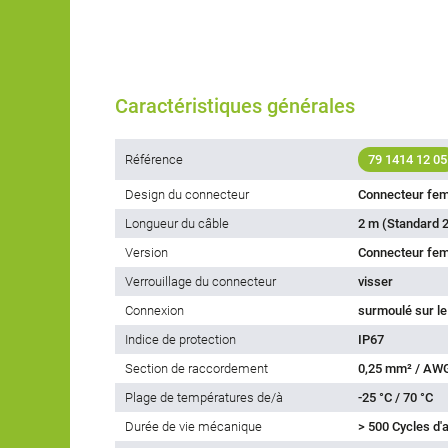
Caractéristiques générales
Référence
79 1414 12 05
Design du connecteur
Connecteur fem
Longueur du câble
2 m (Standard 2
Version
Connecteur feme
Verrouillage du connecteur
visser
Connexion
surmoulé sur le
Indice de protection
IP67
Section de raccordement
0,25 mm² / AW
Plage de températures de/à
-25 °C / 70 °C
Durée de vie mécanique
> 500 Cycles d